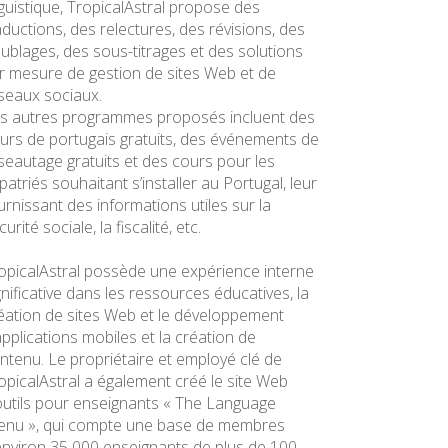
nguistique, TropicalAstral propose des
aductions, des relectures, des révisions, des
ublages, des sous-titrages et des solutions
r mesure de gestion de sites Web et de
seaux sociaux.
s autres programmes proposés incluent des
urs de portugais gratuits, des événements de
seautage gratuits et des cours pour les
patriés souhaitant s’installer au Portugal, leur
urnissant des informations utiles sur la
urité sociale, la fiscalité, etc.
opicalAstral possède une expérience interne
gnificative dans les ressources éducatives, la
éation de sites Web et le développement
applications mobiles et la création de
ntenu. Le propriétaire et employé clé de
opicalAstral a également créé le site Web
outils pour enseignants « The Language
nu », qui compte une base de membres
environ 35 000 enseignants de plus de 100