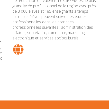
de l’Éducation de Valence. Le CIPFPM est le plus
grand lycée professionnel de la région avec près
de 3 000 élèves et 185 enseignants à temps
plein. Les élèves peuvent suivre des études
professionnelles dans les branches
professionnelles suivantes : administration des
affaires, secrétariat, commerce, marketing,
électronique et services socioculturels.
n
,
de
ec