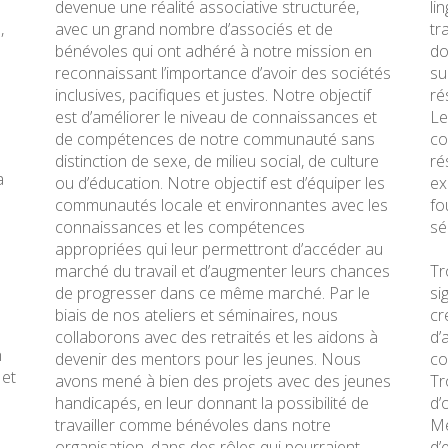
à
devenue une réalité associative structurée,
li
,
avec un grand nombre d’associés et de
tr
bénévoles qui ont adhéré à notre mission en
do
reconnaissant l’importance d’avoir des sociétés
su
inclusives, pacifiques et justes. Notre objectif
ré
est d’améliorer le niveau de connaissances et
Le
de compétences de notre communauté sans
co
distinction de sexe, de milieu social, de culture
ré
a
ou d’éducation. Notre objectif est d’équiper les
ex
communautés locale et environnantes avec les
fo
connaissances et les compétences
séc
appropriées qui leur permettront d’accéder au
marché du travail et d’augmenter leurs chances
Tr
de progresser dans ce même marché. Par le
si
biais de nos ateliers et séminaires, nous
cr
collaborons avec des retraités et les aidons à
d’
n
devenir des mentors pour les jeunes. Nous
co
 et
avons mené à bien des projets avec des jeunes
Tr
handicapés, en leur donnant la possibilité de
d’
travailler comme bénévoles dans notre
Me
organisation, dans des rôles qui pourraient
d’